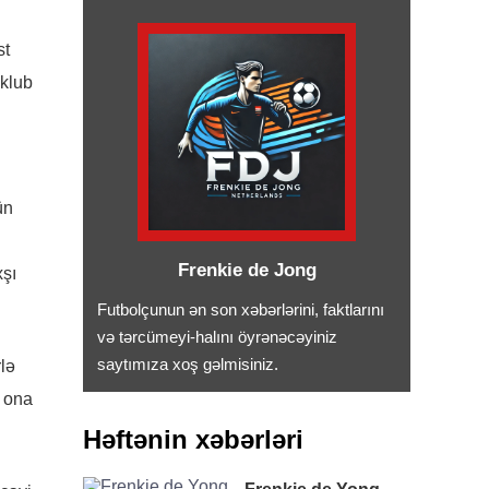
st
 klub
ün
Frenkie de Jong
xşı
Futbolçunun ən son xəbərlərini, faktlarını
və tərcümeyi-halını öyrənəcəyiniz
saytımıza xoş gəlmisiniz.
lə
ə ona
Həftənin xəbərləri