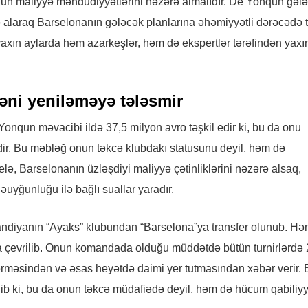
un maliyyə məhdudiyyətlərini nəzərə almalıdır. De Yonqun gələ
 alaraq Barselonanın gələcək planlarına əhəmiyyətli dərəcədə t
t yaxın aylarda həm azarkeşlər, həm də ekspertlər tərəfindən yax
əni yeniləməyə tələsmir
Yonqun məvacibi ildə 37,5 milyon avro təşkil edir ki, bu da onu
ir. Bu məbləğ onun təkcə klubdakı statusunu deyil, həm də
lə, Barselonanın üzləşdiyi maliyyə çətinliklərini nəzərə alsaq,
yğunluğu ilə bağlı suallar yaradır.
andiyanın “Ayaks” klubundan “Barselona”ya transfer olunub. Hə
ra çevrilib. Onun komandada olduğu müddətdə bütün turnirlərdə
ərməsindən və əsas heyətdə daimi yer tutmasından xəbər verir. 
ib ki, bu da onun təkcə müdafiədə deyil, həm də hücum qabiliyy