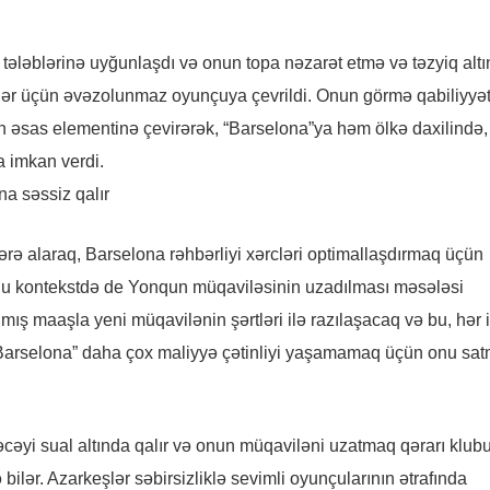
tələblərinə uyğunlaşdı və onun topa nəzarət etmə və təzyiq alt
ilər üçün əvəzolunmaz oyunçuya çevrildi. Onun görmə qabiliyyət
n əsas elementinə çevirərək, “Barselona”ya həm ölkə daxilində
 imkan verdi.
zərə alaraq, Barselona rəhbərliyi xərcləri optimallaşdırmaq üçün
u kontekstdə de Yonqun müqaviləsinin uzadılması məsələsi
ılmış maaşla yeni müqavilənin şərtləri ilə razılaşacaq və bu, hər i
, “Barselona” daha çox maliyyə çətinliyi yaşamamaq üçün onu sa
əyi sual altında qalır və onun müqaviləni uzatmaq qərarı klub
bilər. Azarkeşlər səbirsizliklə sevimli oyunçularının ətrafında