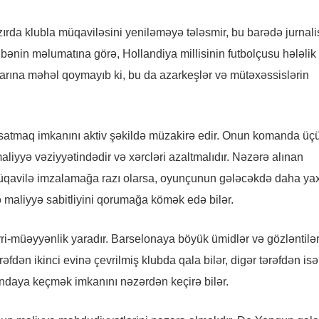
rda klubla müqaviləsini yeniləməyə tələsmir, bu barədə jurnali
ənin məlumatına görə, Hollandiya millisinin futbolçusu hələlik
şlarına məhəl qoymayıb ki, bu da azarkeşlər və mütəxəssislərin
 satmaq imkanını aktiv şəkildə müzakirə edir. Onun komanda üç
liyyə vəziyyətindədir və xərcləri azaltmalıdır. Nəzərə alınan
müqavilə imzalamağa razı olarsa, oyunçunun gələcəkdə daha ya
ə maliyyə sabitliyini qorumağa kömək edə bilər.
i-müəyyənlik yaradır. Barselonaya böyük ümidlər və gözləntilər
əfdən ikinci evinə çevrilmiş klubda qala bilər, digər tərəfdən is
mandaya keçmək imkanını nəzərdən keçirə bilər.