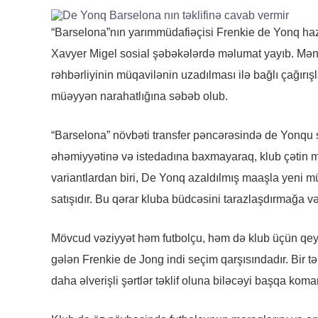
“Barselona”nın yarımmüdafiəçisi Frenkie de Yonq hazı
Xavyer Migel sosial şəbəkələrdə məlumat yayıb. Mənb
rəhbərliyinin müqavilənin uzadılması ilə bağlı çağırı
müəyyən narahatlığına səbəb olub.
“Barselona” növbəti transfer pəncərəsində de Yonqu
əhəmiyyətinə və istedadına baxmayaraq, klub çətin ma
variantlardan biri, De Yonq azaldılmış maaşla yeni 
satışıdır. Bu qərar kluba büdcəsini tarazlaşdırmağa v
Mövcud vəziyyət həm futbolçu, həm də klub üçün qeyr
gələn Frenkie de Jong indi seçim qarşısındadır. Bir tər
daha əlverişli şərtlər təklif oluna biləcəyi başqa ko