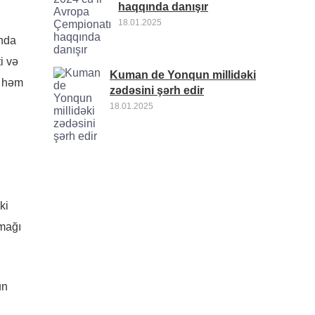
haqqında danışır
18.01.2025
ında
i və
Kuman de Yonqun millidəki
, həm
zədəsini şərh edir
18.01.2025
ki
tmağı
un