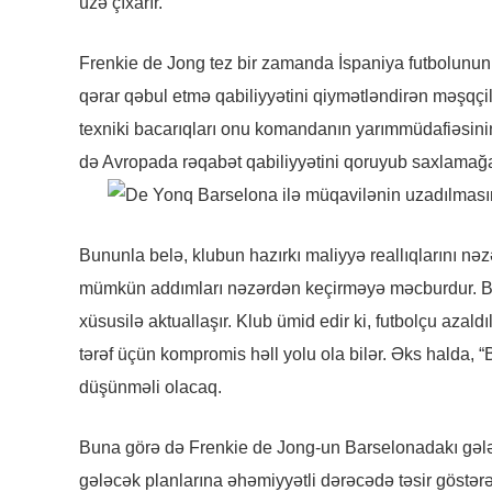
üzə çıxarır.
Frenkie de Jong tez bir zamanda İspaniya futbolunun 
qərar qəbul etmə qabiliyyətini qiymətləndirən məşqç
texniki bacarıqları onu komandanın yarımmüdafiəsini
də Avropada rəqabət qabiliyyətini qoruyub saxlamağa
Bununla belə, klubun hazırkı maliyyə reallıqlarını nə
mümkün addımları nəzərdən keçirməyə məcburdur. B
xüsusilə aktuallaşır. Klub ümid edir ki, futbolçu azald
tərəf üçün kompromis həll yolu ola bilər. Əks halda
düşünməli olacaq.
Buna görə də Frenkie de Jong-un Barselonadakı gələc
gələcək planlarına əhəmiyyətli dərəcədə təsir göstərə 