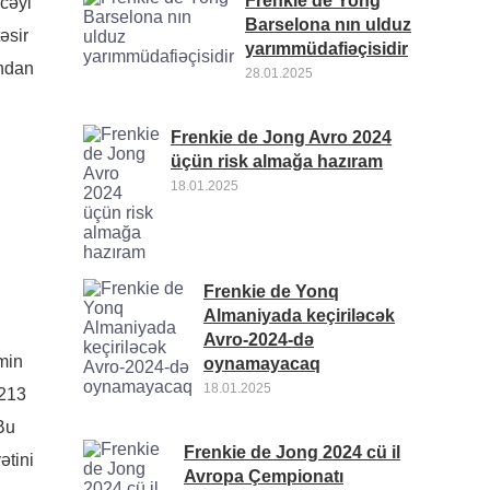
Frenkie de Yong
cəyi
Barselona nın ulduz
əsir
yarımmüdafiəçisidir
ından
28.01.2025
Frenkie de Jong Avro 2024
üçün risk almağa hazıram
18.01.2025
Frenkie de Yonq
Almaniyada keçiriləcək
Avro-2024-də
min
oynamayacaq
18.01.2025
 213
Bu
Frenkie de Jong 2024 cü il
ətini
Avropa Çempionatı