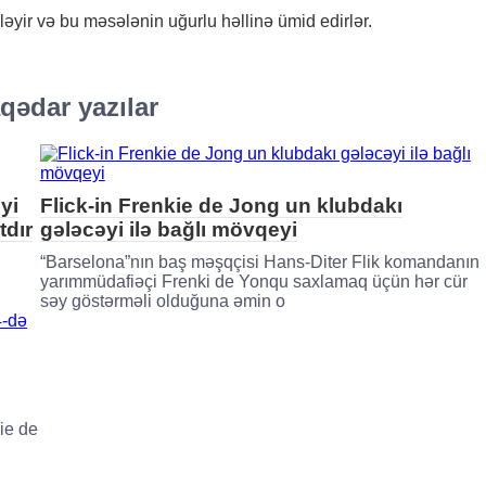
zləyir və bu məsələnin uğurlu həllinə ümid edirlər.
qədar yazılar
yi
Flick-in Frenkie de Jong un klubdakı
tdır
gələcəyi ilə bağlı mövqeyi
“Barselona”nın baş məşqçisi Hans-Diter Flik komandanın
yarımmüdafiəçi Frenki de Yonqu saxlamaq üçün hər cür
səy göstərməli olduğuna əmin o
ie de