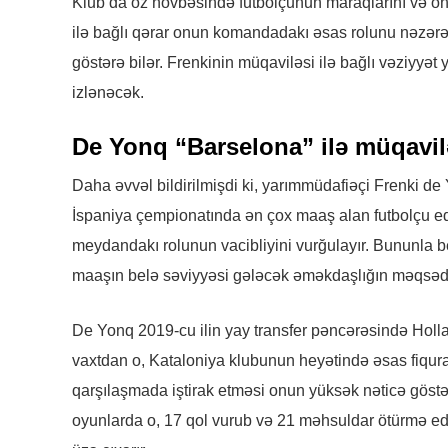
Klub da öz növbəsində futbolçunun maraqlarını və on
ilə bağlı qərar onun komandadakı əsas rolunu nəzərə
göstərə bilər. Frenkinin müqaviləsi ilə bağlı vəziyyə
izlənəcək.
De Yonq “Barselona” ilə müqavil
Daha əvvəl bildirilmişdi ki, yarımmüdafiəçi Frenki de 
İspaniya çempionatında ən çox maaş alan futbolçu ed
meydandakı rolunun vacibliyini vurğulayır. Bununla be
maaşın belə səviyyəsi gələcək əməkdaşlığın məqsədəu
De Yonq 2019-cu ilin yay transfer pəncərəsində Holl
vaxtdan o, Kataloniya klubunun heyətində əsas fiqu
qarşılaşmada iştirak etməsi onun yüksək nəticə göst
oyunlarda o, 17 qol vurub və 21 məhsuldar ötürmə ed