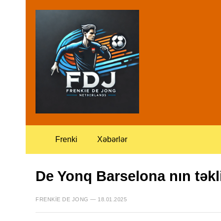
Frenki
Xəbərlər
De Yonq Barselona nın təkl
FRENKIE DE JONG — 18.01.2025