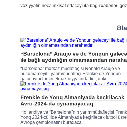
vəziyyətin necə inkişaf edəcəyi ilə bağlı xəbərləri gö
Əla
“Barselona” Araujo və de Yonqun gələcə
ilə bağlı aydınlığın olmamasından naraha
“Barselona” mərkəz müdafiəçisi Ronald Araujo və
hücumameyilli yarımmüdafiəçi Frenkie de Yonqun
gələcəyini təmin etmək niyyətindədir, çünki
Frenkie de Yonq Almaniyada keçiriləcək
Avro-2024-də oynamayacaq
Hollandiya və “Barselona”nın yarımmüdafiəçisi Frenk
Yonq 2024-cü ildə Almaniyada keçiriləcək futbol üzrə
Avropa çempionatını buraxaca