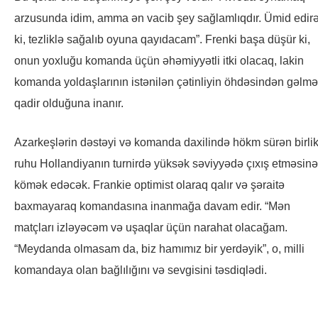
arzusunda idim, amma ən vacib şey sağlamlıqdır. Ümid edir
ki, tezliklə sağalıb oyuna qayıdacam”. Frenki başa düşür ki,
onun yoxluğu komanda üçün əhəmiyyətli itki olacaq, lakin
komanda yoldaşlarının istənilən çətinliyin öhdəsindən gəlm
qadir olduğuna inanır.
Azarkeşlərin dəstəyi və komanda daxilində hökm sürən birli
ruhu Hollandiyanın turnirdə yüksək səviyyədə çıxış etməsinə
kömək edəcək. Frankie optimist olaraq qalır və şəraitə
baxmayaraq komandasına inanmağa davam edir. “Mən
matçları izləyəcəm və uşaqlar üçün narahat olacağam.
“Meydanda olmasam da, biz hamımız bir yerdəyik”, o, milli
komandaya olan bağlılığını və sevgisini təsdiqlədi.