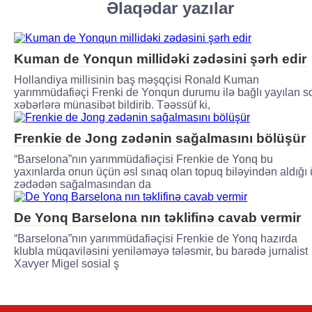
Əlaqədar yazılar
Kuman de Yonqun millidəki zədəsini şərh edir
Hollandiya millisinin baş məşqçisi Ronald Kuman
yarımmüdafiəçi Frenki de Yonqun durumu ilə bağlı yayılan s
xəbərlərə münasibət bildirib. Təəssüf ki,
Frenkie de Jong zədənin sağalmasını bölüşür
“Barselona”nın yarımmüdafiəçisi Frenkie de Yonq bu
yaxınlarda onun üçün əsl sınaq olan topuq biləyindən aldığı 
zədədən sağalmasından da
De Yonq Barselona nın təklifinə cavab vermir
“Barselona”nın yarımmüdafiəçisi Frenkie de Yonq hazırda
klubla müqaviləsini yeniləməyə tələsmir, bu barədə jurnalist
Xavyer Migel sosial ş