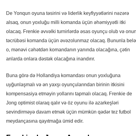
De Yonqun oyuna təsirini və liderlik keyfiyyətlərini nəzərə
alsaq, onun yoxluğu milli komanda üçün əhəmiyyətli itki
olacaq. Frenkie əvvəlki turnirlərdə əsas oyunçu olub və onu
təcrübəsi komanda üçün əvəzolunmaz olacaq. Bununla belə
o, mənəvi cəhətdən komandanın yanında olacağına, çətin
anlarda onlara dəstək olacağına inandırır.
Buna görə də Hollandiya komandası onun yoxluğuna
uyğunlaşmalı və ən yaxşı oyunçularından birinin itkisini
kompensasiya etməyin yollarını tapmalı olacaq. Frenkie de
Jong optimist olaraq qalır və öz oyunu ilə azarkeşləri
sevindirməyə davam etmək üçün mümkün qədər tez futbol
meydançasına qayıtmağa ümid edir.