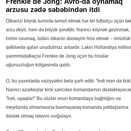
Frenkie de Jong: Avro-da oynamaq
arzusu zədə səbəbindən itdi
Ölkənizi böyük turnirdə təmsil etmək hər bir futbolçu üçün tə
arzu deyil, həm də böyük şərəfdir. Narıncı köynək geyinmək,
himni oxumaq, bütün ölkənin dəstəyini hiss etmək – ömürlük
qəlblərdə qalan unudulmaz anlardır. Lakin Hollandiya millisi
yarımmüdafiəçisi Frenkie de Jong üçün bu hisslər
uğursuzluğun kölgəsində qaldı.
O, bu yaxınlarda vəziyyətini belə şərh edib: “İndi mən də büt
Narıncı azarkeşlər kimi xaricdən komandamızı dəstəkləyəcə
“İrəli, uşaqlar!” Bu sözlər onun komandaya bağlılığını və
meydanda olmamasına baxmayaraq komanda yoldaşlarına
dəstək olmaq istəyini vurğulayır.