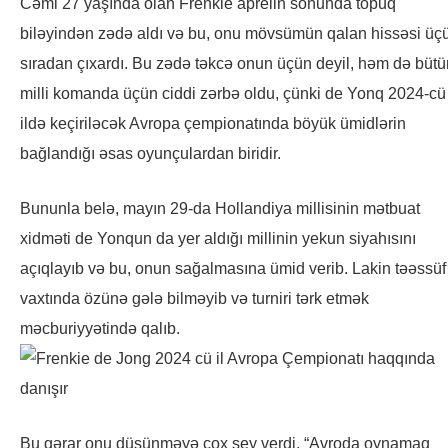
Cəmi 27 yaşında olan Frenkie aprelin sonunda topuq
biləyindən zədə aldı və bu, onu mövsümün qalan hissəsi üç
sıradan çıxardı. Bu zədə təkcə onun üçün deyil, həm də bütü
milli komanda üçün ciddi zərbə oldu, çünki de Yonq 2024-cü
ildə keçiriləcək Avropa çempionatında böyük ümidlərin
bağlandığı əsas oyunçulardan biridir.
Bununla belə, mayın 29-da Hollandiya millisinin mətbuat
xidməti de Yonqun da yer aldığı millinin yekun siyahısını
açıqlayıb və bu, onun sağalmasına ümid verib. Lakin təəssüf 
vaxtında özünə gələ bilməyib və turniri tərk etmək
məcburiyyətində qalıb.
Bu qərar onu düşünməyə çox şey verdi. “Avroda oynamaq