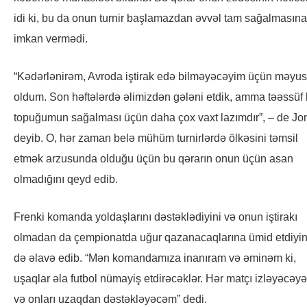
idi ki, bu da onun turnir başlamazdan əvvəl tam sağalmasına
imkan vermədi.
“Kədərlənirəm, Avroda iştirak edə bilməyəcəyim üçün məyus
oldum. Son həftələrdə əlimizdən gələni etdik, amma təəssüf k
topuğumun sağalması üçün daha çox vaxt lazımdır”, – de Jo
deyib. O, hər zaman belə mühüm turnirlərdə ölkəsini təmsil
etmək arzusunda olduğu üçün bu qərarın onun üçün asan
olmadığını qeyd edib.
Frenki komanda yoldaşlarını dəstəklədiyini və onun iştirakı
olmadan da çempionatda uğur qazanacaqlarına ümid etdiyin
də əlavə edib. “Mən komandamıza inanıram və əminəm ki,
uşaqlar əla futbol nümayiş etdirəcəklər. Hər matçı izləyəcəy
və onları uzaqdan dəstəkləyəcəm” dedi.