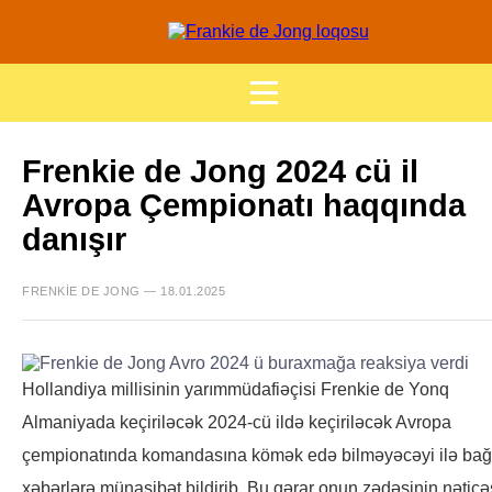
Frenkie de Jong 2024 cü il
Avropa Çempionatı haqqında
danışır
FRENKIE DE JONG — 18.01.2025
Hollandiya millisinin yarımmüdafiəçisi Frenkie de Yonq
Almaniyada keçiriləcək 2024-cü ildə keçiriləcək Avropa
çempionatında komandasına kömək edə bilməyəcəyi ilə bağ
xəbərlərə münasibət bildirib. Bu qərar onun zədəsinin nəticə